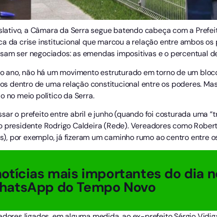
gislativo, a Câmara da Serra segue batendo cabeça com a Prefe
ca da crise institucional que marcou a relação entre ambos os
isam ser negociados: as emendas impositivas e o percentual 
 do ano, não há um movimento estruturado em torno de um bloco
s dentro de uma relação constitucional entre os poderes. Mas
o no meio político da Serra.
ar o prefeito entre abril e junho (quando foi costurada uma “t
o presidente Rodrigo Caldeira (Rede). Vereadores como Rober
), por exemplo, já fizeram um caminho rumo ao centro entre o
otícias mais importantes do dia n
hatsApp do Tempo Novo
adores ligados, em alguma medida, ao ex-prefeito Sérgio Vidig