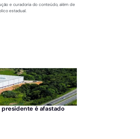
dução e curadoria do conteúdo, além de
lico estadual.
MESTRE ÁLVARO
e presidente é afastado
Moradores de Chico