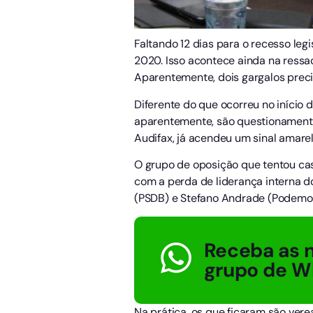
Faltando 12 dias para o recesso le
2020. Isso acontece ainda na ressa
Aparentemente, dois gargalos prec
Diferente do que ocorreu no início
aparentemente, são questionamento
Audifax, já acendeu um sinal amarel
O grupo de oposição que tentou cass
com a perda de liderança interna d
(PSDB) e Stefano Andrade (Podemos
Receba as n
grupo de W
Na prática, os que ficaram são vere