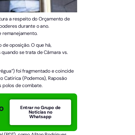
itura a respeito do Orçamento de
 poderes durante o ano.
de remanejamento.
 de oposição. O que há,
 quando se trata de Câmara vs.
régua”) foi fragmentado e coincide
to Catirica (Podemos), Raposão
s polos de combate.
o
Entrar no Grupo de
Notícias no
Whatsapp
al (PDT), como Aílton Rodrigues