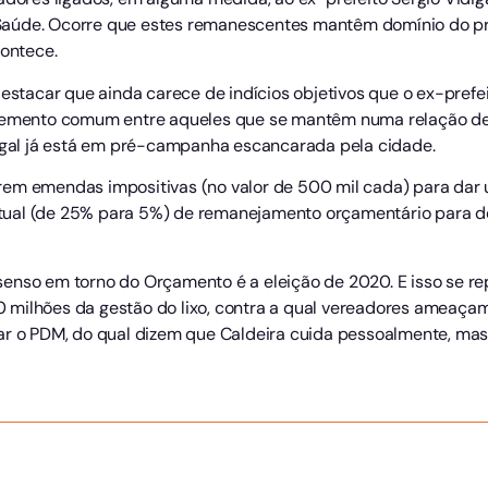
da Saúde. Ocorre que estes remanescentes mantêm domínio do pr
contece.
 destacar que ainda carece de indícios objetivos que o ex-pref
elemento comum entre aqueles que se mantêm numa relação de 
digal já está em pré-campanha escancarada pela cidade.
rem emendas impositivas (no valor de 500 mil cada) para dar
ual (de 25% para 5%) de remanejamento orçamentário para de
enso em torno do Orçamento é a eleição de 2020. E isso se r
370 milhões da gestão do lixo, contra a qual vereadores ameaçam
ar o PDM, do qual dizem que Caldeira cuida pessoalmente, mas